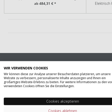
484,31 €
Elektrisch
ab
*
Unser Team beantwortet
WIR VERWENDEN COOKIES
Wir können diese zur Analyse unserer Besucherdaten platzieren, um unsere
Website zu verbessern, personalisierte Inhalte anzuzeigen und Ihnen ein
Per Mail
großartiges Website-Erlebnis zu bieten. Für weitere Informationen zu den vo
Senden Sie Ihre Fragen an
verwendeten Cookies öffnen Sie die Einstellungen.
info@schreibtisch.com
Cookies akzeptieren
Cookies ablehnen