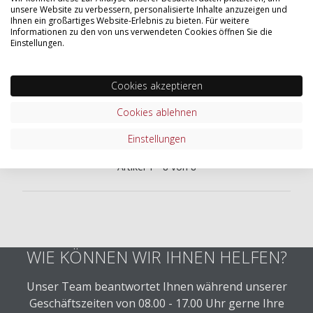
unsere Website zu verbessern, personalisierte Inhalte anzuzeigen und
Ihnen ein großartiges Website-Erlebnis zu bieten. Für weitere
Informationen zu den von uns verwendeten Cookies öffnen Sie die
Einstellungen.
Profim Hocker Mickey
Profim Hocker Mickey
Cookies akzeptieren
Stufenlos höhenverstellbar
Stufenlos höhenverstellbar
| 55-88 cm
| 55-88 cm
Cookies ablehnen
343,01 €
343,01 €
ab
*
ab
*
Einstellungen
Artikel 1 - 8 von 8
WIE KÖNNEN WIR IHNEN HELFEN?
Unser Team beantwortet Ihnen während unserer
Geschäftszeiten von 08.00 - 17.00 Uhr gerne Ihre