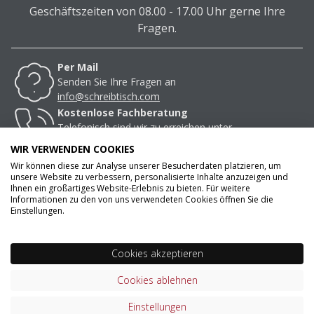
Geschäftszeiten von 08.00 - 17.00 Uhr gerne Ihre
Fragen.
Per Mail
Senden Sie Ihre Fragen an
info@schreibtisch.com
Kostenlose Fachberatung
Telefonisch sind wir zu erreichen unter
+49 (0) 2951 975 37 77
WIR VERWENDEN COOKIES
Wir können diese zur Analyse unserer Besucherdaten platzieren, um
unsere Website zu verbessern, personalisierte Inhalte anzuzeigen und
Ihnen ein großartiges Website-Erlebnis zu bieten. Für weitere
Informationen zu den von uns verwendeten Cookies öffnen Sie die
Einstellungen.
VERSANDKOSTENFREI AB 0€ WARENWERT*
Cookies akzeptieren
ZERTIFIZIERUNGEN & PARTNER
Cookies ablehnen
Einstellungen