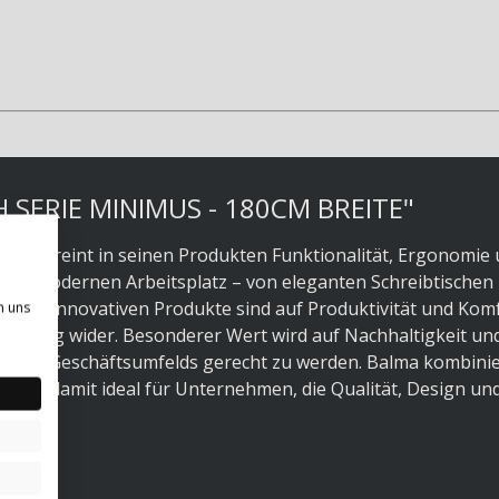
SERIE MINIMUS - 180CM BREITE"
bel, vereint in seinen Produkten Funktionalität, Ergonomie
 den modernen Arbeitsplatz – von eleganten Schreibtischen 
 und innovativen Produkte sind auf Produktivität und Kom
n uns
richtung wider. Besonderer Wert wird auf Nachhaltigkeit un
schen Geschäftsumfelds gerecht zu werden. Balma kombinie
d ist damit ideal für Unternehmen, die Qualität, Design un