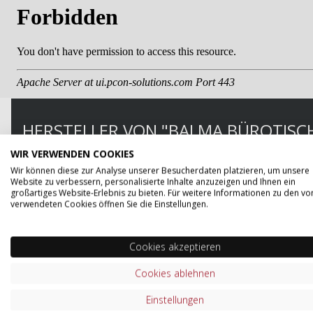
HERSTELLER VON "BALMA BÜROTISCH 
WIR VERWENDEN COOKIES
Balma, ein führender Hersteller im Bereich der Büromö
Wir können diese zur Analyse unserer Besucherdaten platzieren, um unsere
Das Sortiment bietet eine große Vielfalt an Möbeln für
Website zu verbessern, personalisierte Inhalte anzuzeigen und Ihnen ein
praktischen Aufbewahrungslösungen. Die hochwertigen
großartiges Website-Erlebnis zu bieten. Für weitere Informationen zu den vo
verwendeten Cookies öffnen Sie die Einstellungen.
ausgelegt und spiegeln aktuelle Trends in der Büroein
Langlebigkeit gelegt, um den Bedürfnissen des dynami
handwerkliche Expertise mit modernster Technologie un
Cookies akzeptieren
Ergonomie schätzen.
Cookies ablehnen
ZUM SORTIMENT VON BALMA
Einstellungen