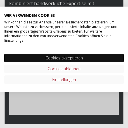
kombiniert handwerkliche Expertise mit
modernster Technologie und ist damit ideal für
WIR VERWENDEN COOKIES
Unternehmen, die Qualität, Design und Ergonomie
Wir können diese zur Analyse unserer Besucherdaten platzieren, um
schätzen.
unsere Website zu verbessern, personalisierte Inhalte anzuzeigen und
Ihnen ein großartiges Website-Erlebnis zu bieten. Für weitere
Informationen zu den von uns verwendeten Cookies öffnen Sie die
ZUM SORTIMENT VON BALMA
Einstellungen.
Cookies akzeptieren
Cookies ablehnen
Einstellungen