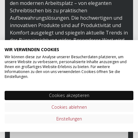
den modernen Arbeitsplatz – von eleganten
Schreibtischen bis zu praktischen
Aufbewahrungslösungen. Die hochwertigen und
innovativen Produkte sind auf Produktivität und
Komfort ausgelegt und spiegeln aktuelle Trends in
der Büroeinrichtung wider. Besonderer Wert wird
auf Nachhaltigkeit und Langlebigkeit gelegt, um
WIR VERWENDEN COOKIES
den Bedürfnissen des dynamischen
Wir können diese zur Analyse unserer Besucherdaten platzieren, um
Geschäftsumfelds gerecht zu werden. Balma
unsere Website zu verbessern, personalisierte Inhalte anzuzeigen und
Ihnen ein großartiges Website-Erlebnis zu bieten. Für weitere
kombiniert handwerkliche Expertise mit
Informationen zu den von uns verwendeten Cookies öffnen Sie die
modernster Technologie und ist damit ideal für
Einstellungen.
Unternehmen, die Qualität, Design und Ergonomie
schätzen.
Cookies akzeptieren
ZUM SORTIMENT VON BALMA
Cookies ablehnen
Einstellungen