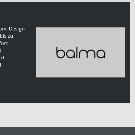
 und Design.
bis zu
fort
d
rt
d