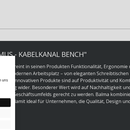
MUS - KABELKANAL BENCH"
bel, vereint in seinen Produkten Funktionalität, Ergonomie
 den modernen Arbeitsplatz – von eleganten Schreibtischen 
 und innovativen Produkte sind auf Produktivität und Kom
n uns
richtung wider. Besonderer Wert wird auf Nachhaltigkeit un
schen Geschäftsumfelds gerecht zu werden. Balma kombinie
d ist damit ideal für Unternehmen, die Qualität, Design un