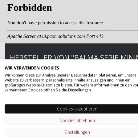
HERSTELLER VON "BALMA SERIE MINI
WIR VERWENDEN COOKIES
Balma, ein führender Hersteller im Bereich der Büromö
Wir können diese zur Analyse unserer Besucherdaten platzieren, um unsere
Das Sortiment bietet eine große Vielfalt an Möbeln für
Website zu verbessern, personalisierte Inhalte anzuzeigen und Ihnen ein
praktischen Aufbewahrungslösungen. Die hochwertigen
großartiges Website-Erlebnis zu bieten. Für weitere Informationen zu den vo
verwendeten Cookies öffnen Sie die Einstellungen.
ausgelegt und spiegeln aktuelle Trends in der Büroein
Langlebigkeit gelegt, um den Bedürfnissen des dynami
handwerkliche Expertise mit modernster Technologie un
Cookies akzeptieren
Ergonomie schätzen.
Cookies ablehnen
ZUM SORTIMENT VON BALMA
Einstellungen