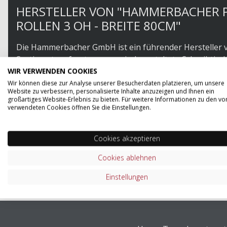
HERSTELLER VON "HAMMERBACHER P
ROLLEN 3 OH - BREITE 80CM"
Die Hammerbacher GmbH ist ein führender Hersteller v
Sortiment umfasst ergonomisch gestaltete Schreibtisc
moderne Arbeitsplätze zugeschnitten sind. Hammerbach
WIR VERWENDEN COOKIES
Materialien verwendet und Produktionsprozesse ökolog
Wir können diese zur Analyse unserer Besucherdaten platzieren, um unsere
Website zu verbessern, personalisierte Inhalte anzuzeigen und Ihnen ein
macht das Unternehmen zu einem verlässlichen Partner 
großartiges Website-Erlebnis zu bieten. Für weitere Informationen zu den vo
Fokus auf Kundenzufriedenheit und Umweltschutz.
verwendeten Cookies öffnen Sie die Einstellungen.
ZUM SORTIMENT VON HAMMERBACHER
Cookies akzeptieren
Cookies ablehnen
Einstellungen