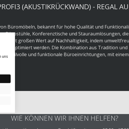
ROFI3 (AKUSTIKRÜCKWAND) - REGAL AU
on Büromöbeln, bekannt für hohe Qualität und Funktionali
he, Bürostühle, Konferenztische und Stauraumlösungen, die
er legt großen Wert auf Nachhaltigkeit, indem umweltfreu
isch optimiert werden. Die Kombination aus Tradition und
für stilvolle und funktionale Büroeinrichtungen, mit einem
n uns
WIE KÖNNEN WIR IHNEN HELFEN?