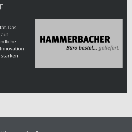
F
tät. Das
 auf
ndliche
 Innovation
 starken