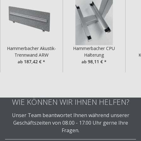
Hammerbacher Akustik-
Hammerbacher CPU
Trennwand ARW
Halterung
K
187,42 €
98,11 €
ab
*
ab
*
WIE KÖNNEN WIR IHNEN HELFEN?
Unser Team beantwortet Ihnen während unserer
Geschäftszeiten von 08.00 - 17.00 Uhr gerne Ihre
Fragen.