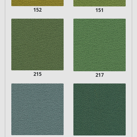
152
151
215
217