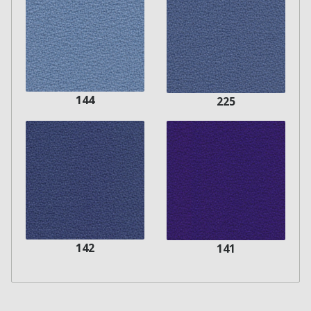
144
225
142
141