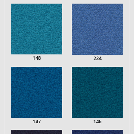
148
224
146
147