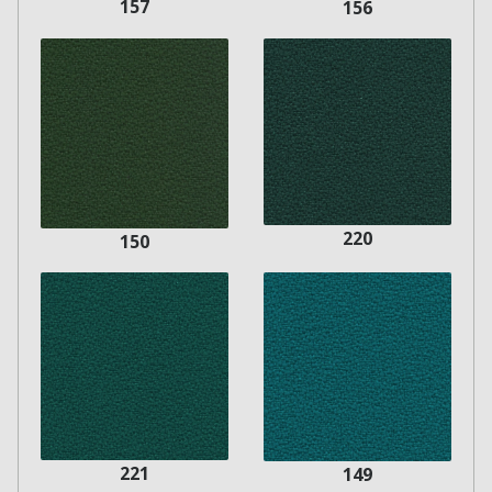
157
156
220
150
221
149