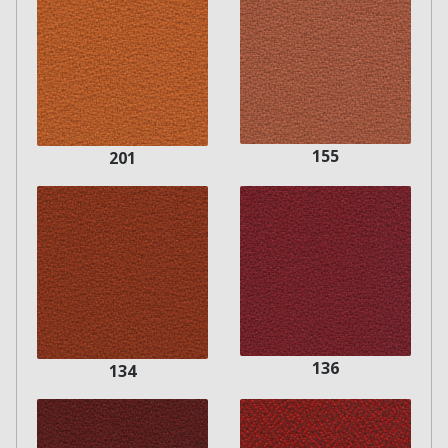
155
201
136
134