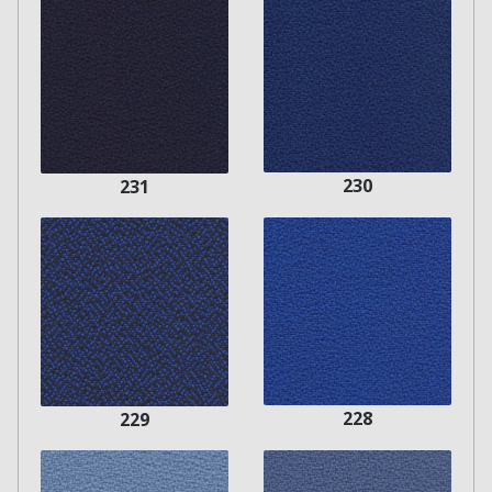
230
231
228
229