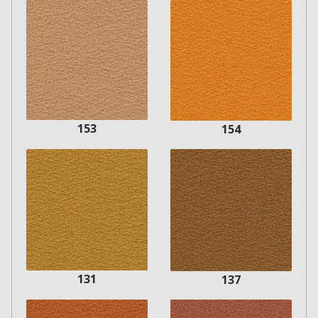
153
154
131
137