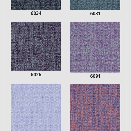
6034
6031
6026
6091