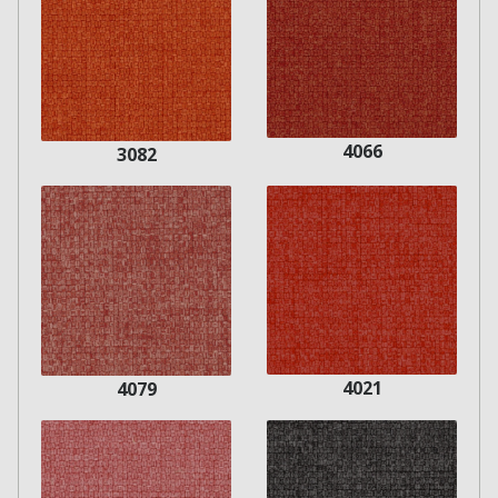
4066
3082
4021
4079