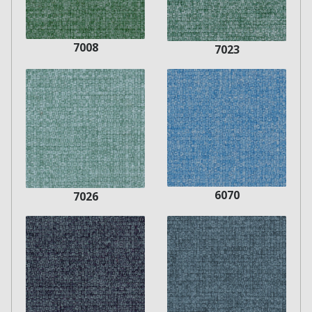
7008
7023
60
70
7026