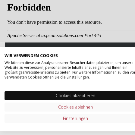
HERSTELLER VON "MARO AUFSATZREG
WIR VERWENDEN COOKIES
Wir können diese zur Analyse unserer Besucherdaten platzieren, um unsere
Website zu verbessern, personalisierte Inhalte anzuzeigen und Ihnen ein
Maro ist ein polnisches Unternehmen, das seit über 3
großartiges Website-Erlebnis zu bieten. Für weitere Informationen zu den vo
Fokus auf Innovation und Qualität, bietet Maro individ
verwendeten Cookies öffnen Sie die Einstellungen.
Das Unternehmen betont die Bedeutung von nachhalti
maßgeschneiderte Produkte und Dienstleistungen.
Cookies akzeptieren
ZUM SORTIMENT VON MARO
Cookies ablehnen
Einstellungen