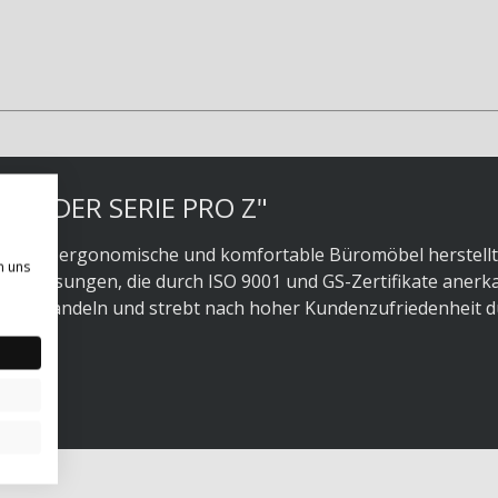
AL DER SERIE PRO Z"
0 Jahren ergonomische und komfortable Büromöbel herstellt
n uns
uelle Lösungen, die durch ISO 9001 und GS-Zertifikate anerka
gem Handeln und strebt nach hoher Kundenzufriedenheit d