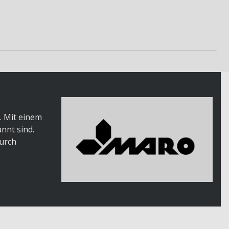
. Mit einem
nnt sind.
urch