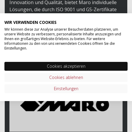
Innovation und Qualität, bietet Maro individuelle
Lösungen, die durch ISO 9001 und GS-Zertifikate
anerkannt sind. Das Unternehmen betont die
WIR VERWENDEN COOKIES
Bedeutung von nachhaltigem Handeln und strebt
Wir können diese zur Analyse unserer Besucherdaten platzieren, um
nach hoher Kundenzufriedenheit durch
unsere Website zu verbessern, personalisierte Inhalte anzuzeigen und
maßgeschneiderte Produkte und Dienstleistungen.
Ihnen ein großartiges Website-Erlebnis zu bieten. Für weitere
Informationen zu den von uns verwendeten Cookies öffnen Sie die
Einstellungen.
ZUM SORTIMENT VON MARO
Cookies akzeptieren
Cookies ablehnen
Einstellungen