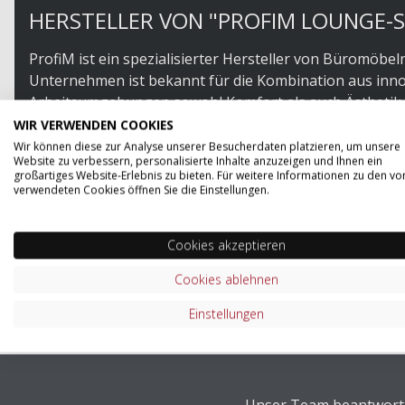
HERSTELLER VON "PROFIM LOUNGE-S
ProfiM ist ein spezialisierter Hersteller von Büromöb
Unternehmen ist bekannt für die Kombination aus in
Arbeitsumgebungen sowohl Komfort als auch Ästhetik bi
und Qualität, wobei umweltfreundliche Materialien un
WIR VERWENDEN COOKIES
Produkte zeichnen sich durch ihre Vielseitigkeit und
Wir können diese zur Analyse unserer Besucherdaten platzieren, um unsere
Website zu verbessern, personalisierte Inhalte anzuzeigen und Ihnen ein
stehtauch für Sitzmöbel, die das Wohlbefinden am Arbeit
großartiges Website-Erlebnis zu bieten. Für weitere Informationen zu den vo
Design und ökologischer Verantwortung bieten.
verwendeten Cookies öffnen Sie die Einstellungen.
ZUM SORTIMENT VON PROFIM
Cookies akzeptieren
Cookies ablehnen
Einstellungen