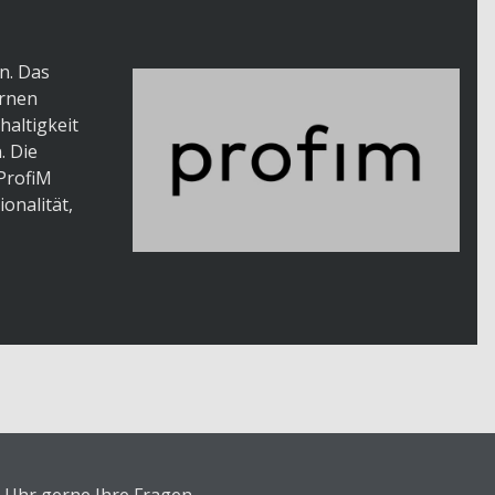
n. Das
ernen
haltigkeit
. Die
ProfiM
onalität,