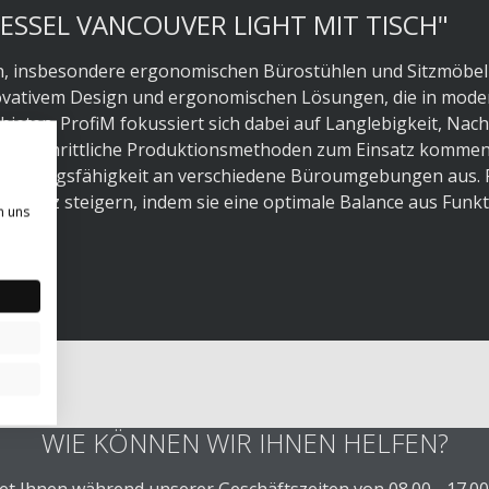
ESSEL VANCOUVER LIGHT MIT TISCH"
eln, insbesondere ergonomischen Bürostühlen und Sitzmöbel
novativem Design und ergonomischen Lösungen, die in mod
eten. ProfiM fokussiert sich dabei auf Langlebigkeit, Nach
d fortschrittliche Produktionsmethoden zum Einsatz kommen
 Anpassungsfähigkeit an verschiedene Büroumgebungen aus. 
splatz steigern, indem sie eine optimale Balance aus Funkti
n uns
WIE KÖNNEN WIR IHNEN HELFEN?