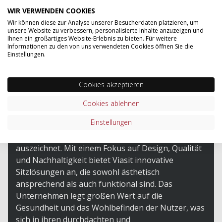
Anthrazit
WIR VERWENDEN COOKIES
Wir können diese zur Analyse unserer Besucherdaten platzieren, um
unsere Website zu verbessern, personalisierte Inhalte anzuzeigen und
Ihnen ein großartiges Website-Erlebnis zu bieten. Für weitere
Informationen zu den von uns verwendeten Cookies öffnen Sie die
Einstellungen.
HERSTELLER VON "VIASIT SERIE
Cookies akzeptieren
SYSTEM4 - CONTAINER MIT 60CM
TIEFE UND 3 SCHÜBEN"
Cookies ablehnen
Einstellungen
Viasit ist ein deutsches Unternehmen, das sich
durch die Herstellung ergonomischer Büromöbel
auszeichnet. Mit einem Fokus auf Design, Qualität
und Nachhaltigkeit bietet Viasit innovative
Sitzlösungen an, die sowohl ästhetisch
ansprechend als auch funktional sind. Das
Unternehmen legt großen Wert auf die
Gesundheit und das Wohlbefinden der Nutzer, was
sich in ihren durchdachten und