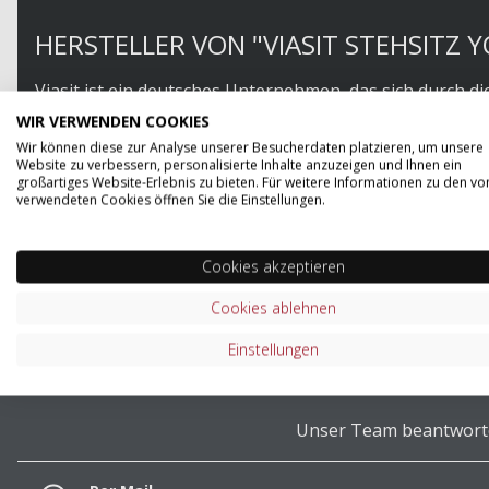
HERSTELLER VON "VIASIT STEHSITZ 
Viasit ist ein deutsches Unternehmen, das sich durch 
auf Design, Qualität und Nachhaltigkeit bietet Viasit i
WIR VERWENDEN COOKIES
funktional sind. Das Unternehmen legt großen Wert auf
Wir können diese zur Analyse unserer Besucherdaten platzieren, um unsere
Website zu verbessern, personalisierte Inhalte anzuzeigen und Ihnen ein
durchdachten und benutzerfreundlichen Produkten wide
großartiges Website-Erlebnis zu bieten. Für weitere Informationen zu den vo
verwendeten Cookies öffnen Sie die Einstellungen.
ZUM SORTIMENT VON VIASIT
Cookies akzeptieren
Cookies ablehnen
Einstellungen
Unser Team beantwortet