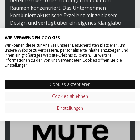
bereichernder Unterhaltungen in belebten
Räumen konzentriert. Das Unternehmen
kombiniert akustische Exzellenz mit zeitlosem
Design und verfügt über ein eigenes Klanglabor
für erstklassige Produktleistung. Mute unterstützt
Kunden bei der Gestaltung solider
WIR VERWENDEN COOKIES
Arbeitsumgebungen und legt großen Wert auf
Wir können diese zur Analyse unserer Besucherdaten platzieren, um
unsere Website zu verbessern, personalisierte Inhalte anzuzeigen und
gutes Design und Langlebigkeit der Produkte
Ihnen ein großartiges Website-Erlebnis zu bieten. Für weitere
unter Verwendung nachhaltiger Materialien und
Informationen zu den von uns verwendeten Cookies öffnen Sie die
Einstellungen.
Methoden.
ZUM SORTIMENT VON MUTE
Cookies akzeptieren
Cookies ablehnen
Einstellungen